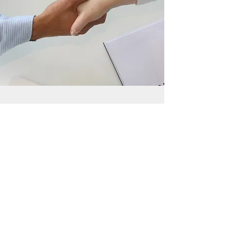
Ihr Ansprechpartner
Herr F. Potisk
Herr M. Kilian
Zidek GmbH